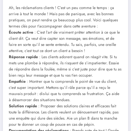
Ah, les réclamations clients ! C’est un peu comme le temps : ça
arrive à tout le monde ! Mais pas de panique, avec les bonnes
pratiques, on peut rendre ça beaucoup plus cool. Voici quelques
termes clés pour t’accompagner dans cette aventure :
Écoute active
: C’est l’art de vraiment prêter attention à ce que le
client dit. Ça veut dire capter son message, ses émotions, et de
faire en sorte qu’il se sente entendu. Tu sais, parfois, une oreille
attentive, c’est tout ce dont un client a besoin !
Réponse rapide
: Les clients adorent quand on réagit vite. Si tu
mets une plombe à répondre, ils risquent de s’impatienter. Essaie
de répondre dans la foulée, même si c’est juste pour dire que tu as
bien reçu leur message et que tu vas t’en occuper.
Empathie
: Montrer que tu comprends le point de vue du client,
c’est super important. Mettons qu’il râle parce qu’il a reçu le
mauvais produit : dis-lui que tu comprends sa frustration. Ça aide
à désamorcer des situations tendues.
Solution rapide
: Proposer des solutions claires et efficaces fait
toute la différence. Les clients veulent un dénouement rapide, pas
une enquête qui dure des siècles. Aie un plan B dans ta manche
pour te donner un coup de pouce en cas de pépin.
Documentation des réclamations
: Prends note de tout ! Garde