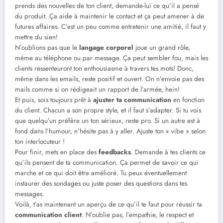
prends des nouvelles de ton client, demande-lui ce qu’il a pensé
du produit. Ça aide à maintenir le contact et ça peut amener à de
futures affaires. C’est un peu comme entretenir une amitié, il faut y
mettre du sien!
N’oublions pas que le
langage corporel
joue un grand rôle,
même au téléphone ou par message. Ça peut sembler fou, mais les
clients ressenteuront ton enthousiasme à travers tes mots! Donc,
même dans les emails, reste positif et ouvert. On n’envoie pas des
mails comme si on rédigeait un rapport de l’armée, hein!
Et puis, sois toujours prêt à
ajuster ta communication
en fonction
du client. Chacun a son propre style, et il faut s’adapter. Si tu vois
que quelqu’un préfère un ton sérieux, reste pro. Si un autre est à
fond dans l’humour, n’hésite pas à y aller. Ajuste ton « vibe » selon
ton interlocuteur !
Pour finir, mets en place des
feedbacks
. Demande à tes clients ce
qu’ils pensent de ta communication. Ça permet de savoir ce qui
marche et ce qui doit être amélioré. Tu peux éventuellement
instaurer des sondages ou juste poser des questions dans tes
messages.
Voilà, t’as maintenant un aperçu de ce qu’il te faut pour réussir ta
communication client
. N’oublie pas, l’empathie, le respect et