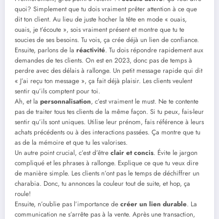
quoi? Simplement que tu dois vraiment prêter attention à ce que
dit ton client. Au lieu de juste hocher la tête en mode « ouais,
ouais, je t’écoute », sois vraiment présent et montre que tu te
soucies de ses besoins. Tu vois, ça crée déjà un lien de confiance.
Ensuite, parlons de la
réactivité
. Tu dois répondre rapidement aux
demandes de tes clients. On est en 2023, donc pas de temps à
perdre avec des délais à rallonge. Un petit message rapide qui dit
« J’ai reçu ton message », ça fait déjà plaisir. Les clients veulent
sentir qu’ils comptent pour toi.
Ah, et la
personnalisation
, c’est vraiment le must. Ne te contente
pas de traiter tous tes clients de la même façon. Si tu peux, fais-leur
sentir qu’ils sont uniques. Utilise leur prénom, fais référence à leurs
achats précédents ou à des interactions passées. Ça montre que tu
as de la mémoire et que tu les valorises.
Un autre point crucial, c’est d’être
clair et concis
. Évite le jargon
compliqué et les phrases à rallonge. Explique ce que tu veux dire
de manière simple. Les clients n’ont pas le temps de déchiffrer un
charabia. Donc, tu annonces la couleur tout de suite, et hop, ça
roule!
Ensuite, n’oublie pas l’importance de
créer un lien durable
. La
communication ne s’arrête pas à la vente. Après une transaction,