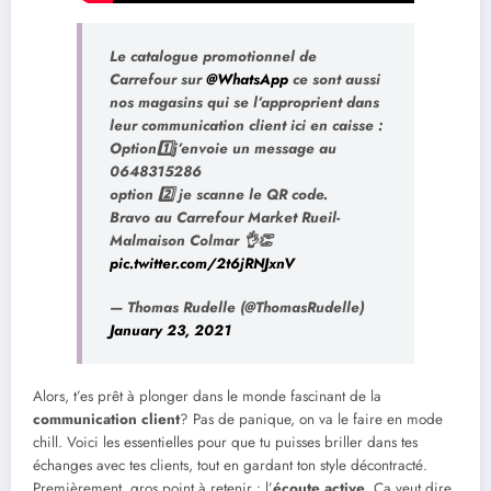
Le catalogue promotionnel de
Carrefour sur
@WhatsApp
ce sont aussi
nos magasins qui se l’approprient dans
leur communication client ici en caisse :
Option1️⃣j’envoie un message au
0648315286
option 2️⃣ je scanne le QR code.
Bravo au Carrefour Market Rueil-
Malmaison Colmar 👌👏
pic.twitter.com/2t6jRNJxnV
— Thomas Rudelle (@ThomasRudelle)
January 23, 2021
Alors, t’es prêt à plonger dans le monde fascinant de la
communication client
? Pas de panique, on va le faire en mode
chill. Voici les essentielles pour que tu puisses briller dans tes
échanges avec tes clients, tout en gardant ton style décontracté.
Premièrement, gros point à retenir : l’
écoute active
. Ça veut dire