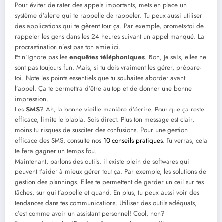
Pour éviter de rater des appels importants, mets en place un
système d’alerte qui te rappelle de rappeler. Tu peux aussi utiliser
des applications qui te gèrent tout ça. Par exemple, promets-toi de
rappeler les gens dans les 24 heures suivant un appel manqué. La
procrastination n’est pas ton amie ici.
Et n’ignore pas les
enquêtes téléphoniques
. Bon, je sais, elles ne
sont pas toujours fun. Mais, si tu dois vraiment les gérer, prépare-
toi. Note les points essentiels que tu souhaites aborder avant
l’appel. Ça te permettra d’être au top et de donner une bonne
impression.
Les
SMS
? Ah, la bonne vieille manière d’écrire. Pour que ça reste
efficace, limite le blabla. Sois direct. Plus ton message est clair,
moins tu risques de susciter des confusions. Pour une gestion
efficace des SMS, consulte nos
10 conseils pratiques
. Tu verras, cela
te fera gagner un temps fou.
Maintenant, parlons des outils. il existe plein de softwares qui
peuvent t’aider à mieux gérer tout ça. Par exemple, les solutions de
gestion des plannings. Elles te permettent de garder un œil sur tes
tâches, sur qui t’appelle et quand. En plus, tu peux aussi voir des
tendances dans tes communications. Utiliser des outils adéquats,
c’est comme avoir un assistant personnel! Cool, non?