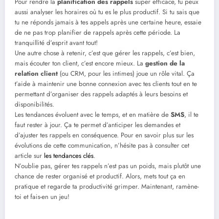
Pour rendre la
planification des rappels
super efficace, tu peux
aussi analyser les horaires où tu es le plus productif. Si tu sais que
tu ne réponds jamais à tes appels après une certaine heure, essaie
de ne pas trop planifier de rappels après cette période. La
tranquillité d’esprit avant tout!
Une autre chose à retenir, c’est que gérer les rappels, c’est bien,
mais écouter ton client, c’est encore mieux. La
gestion de la
relation client
(ou CRM, pour les intimes) joue un rôle vital. Ça
t’aide à maintenir une bonne connexion avec tes clients tout en te
permettant d’organiser des rappels adaptés à leurs besoins et
disponibilités.
Les tendances évoluent avec le temps, et en matière de
SMS
, il te
faut rester à jour. Ça te permet d’anticiper les demandes et
d’ajuster tes rappels en conséquence. Pour en savoir plus sur les
évolutions de cette communication, n’hésite pas à consulter cet
article sur
les tendances clés
.
N’oublie pas, gérer tes rappels n’est pas un poids, mais plutôt une
chance de rester organisé et productif. Alors, mets tout ça en
pratique et regarde ta productivité grimper. Maintenant, ramène-
toi et fais-en un jeu!