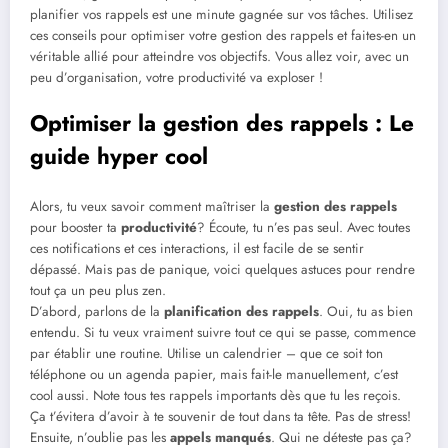
planifier vos rappels est une minute gagnée sur vos tâches. Utilisez
ces conseils pour optimiser votre gestion des rappels et faites-en un
véritable allié pour atteindre vos objectifs. Vous allez voir, avec un
peu d’organisation, votre productivité va exploser !
Optimiser la gestion des rappels : Le
guide hyper cool
Alors, tu veux savoir comment maîtriser la
gestion des rappels
pour booster ta
productivité
? Écoute, tu n’es pas seul. Avec toutes
ces notifications et ces interactions, il est facile de se sentir
dépassé. Mais pas de panique, voici quelques astuces pour rendre
tout ça un peu plus zen.
D’abord, parlons de la
planification des rappels
. Oui, tu as bien
entendu. Si tu veux vraiment suivre tout ce qui se passe, commence
par établir une routine. Utilise un calendrier – que ce soit ton
téléphone ou un agenda papier, mais fait-le manuellement, c’est
cool aussi. Note tous tes rappels importants dès que tu les reçois.
Ça t’évitera d’avoir à te souvenir de tout dans ta tête. Pas de stress!
Ensuite, n’oublie pas les
appels manqués
. Qui ne déteste pas ça?