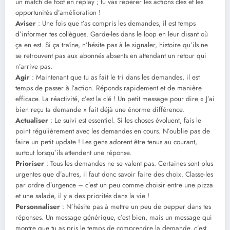
un match de foot en replay ; tu vas repérer les actions clés et les
opportunités d’amélioration !
Aviser
: Une fois que t’as compris les demandes, il est temps
d’informer tes collègues. Garde-les dans le loop en leur disant où
ça en est. Si ça traîne, n’hésite pas à le signaler, histoire qu’ils ne
se retrouvent pas aux abonnés absents en attendant un retour qui
n’arrive pas.
Agir
: Maintenant que tu as fait le tri dans les demandes, il est
temps de passer à l’action. Réponds rapidement et de manière
efficace. La réactivité, c’est la clé ! Un petit message pour dire « J’ai
bien reçu ta demande » fait déjà une énorme différence.
Actualiser
: Le suivi est essentiel. Si les choses évoluent, fais le
point régulièrement avec les demandes en cours. N’oublie pas de
faire un petit update ! Les gens adorent être tenus au courant,
surtout lorsqu’ils attendent une réponse.
Prioriser
: Tous les demandes ne se valent pas. Certaines sont plus
urgentes que d’autres, il faut donc savoir faire des choix. Classe-les
par ordre d’urgence – c’est un peu comme choisir entre une pizza
et une salade, il y a des priorités dans la vie !
Personnaliser
: N’hésite pas à mettre un peu de pepper dans tes
réponses. Un message générique, c’est bien, mais un message qui
montre que tu as pris le temps de comprendre la demande, c’est