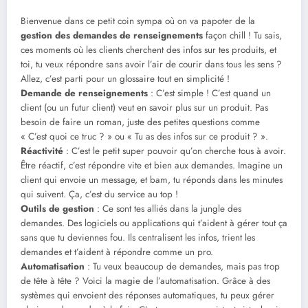
Bienvenue dans ce petit coin sympa où on va papoter de la
gestion des demandes de renseignements
façon chill ! Tu sais,
ces moments où les clients cherchent des infos sur tes produits, et
toi, tu veux répondre sans avoir l’air de courir dans tous les sens ?
Allez, c’est parti pour un glossaire tout en simplicité !
Demande de renseignements
: C’est simple ! C’est quand un
client (ou un futur client) veut en savoir plus sur un produit. Pas
besoin de faire un roman, juste des petites questions comme
« C’est quoi ce truc ? » ou « Tu as des infos sur ce produit ? ».
Réactivité
: C’est le petit super pouvoir qu’on cherche tous à avoir.
Être réactif, c’est répondre vite et bien aux demandes. Imagine un
client qui envoie un message, et bam, tu réponds dans les minutes
qui suivent. Ça, c’est du service au top !
Outils de gestion
: Ce sont tes alliés dans la jungle des
demandes. Des logiciels ou applications qui t’aident à gérer tout ça
sans que tu deviennes fou. Ils centralisent les infos, trient les
demandes et t’aident à répondre comme un pro.
Automatisation
: Tu veux beaucoup de demandes, mais pas trop
de tête à tête ? Voici la magie de l’automatisation. Grâce à des
systèmes qui envoient des réponses automatiques, tu peux gérer