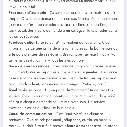
plusieurs demandes à la fois. C’est comme un assistant virtuel qui
travaille pour toi.
Processus d’escalade
: Ça sonne un peu militaire, mais c’est très
simple. Quand une demande ne peut pas être traitée normalement
(parce que c’est trop complexe ou que le client est en colère), tu
vas « escalader » cette demande à un collègue. Tu sais, celui qui a
toutes les réponses.
Feedback client
: Le retour d’information de tes clients. C’est
important parce que ça t’aide à savoir si tu es sur la bonne voie ou
si tu dois changer de stratégie. « Bravo, super service ! » ou « Non,
ça ne va pas du tout ! » – tous les avis comptent.
Base de connaissances
: C’est comme un grand livre de recettes
où tu mets toutes les réponses aux questions fréquentes. Une bonne
base de connaissances permet à tes clients de trouver rapidement
ce qu’ils cherchent, sans même te déranger. Pratique, non ?
Qualité de service
: Ici, on parle du “comment” tu délivres ton
service. C’est important de maintenir un certain niveau de qualité
afin que chaque demande soit traitée avec soin. Un service
excellent, c’est ce qui fidélise la clientèle !
Canal de communication
: C’est l’endroit où les clients te
contactent. Que ce soit par email, téléphone, ou via les réseaux
sociaux, tu dois être prêt à recevoir leurs demandes avec un grand