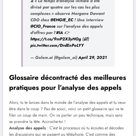
⏳ « Le temps d'analyse initiale a été
divisé par quatre sur les cas les plus
complexes » observe Morgane Dawant
CDO chez
@ENGIE_EC
! Une interview
@CIO_France
sur l'analyse des appels
d'offres par l'
#IA
👉
https://t.co/9mP2X3yHOg
(🔐)
pic.twitter.com/DrdEnPoLYY
— Golem.ai (@golem_ai)
April 29, 2021
Glossaire décontracté des meilleures
pratiques pour l’analyse des appels
Alors, tu te lances dans le monde de l’analyse des appels et tu veux
être dans le coup ? Pas de souci, voici un petit glossaire qui va te
filer un coup de main. On va parler un peu technique, mais sans
se prendre la tête. Accroche-toi !
Analyse des appels
: C’est le processus où tu écoutes et décodes
les discussions qui se passent au téléphone. C’est comme des