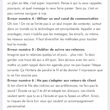
un plan en tête, c’est super important. Pense à qui tu veux rappeler,
pourquoi, et quel message tu veux faire passer. Sans ça, c’est un
peu comme naviguer à vue.
Erreur numéro 4 : Utiliser un seul canal de communication
Oh non ! On ne se limite pas à un seul moyen de contacter, surtout
dans un monde où la technologie est omniprésente. Appeler a ses
avantages, mais n’oublie pas les messages, les emails, ou même
les réseaux sociaux. Il faut diversifier les méthodes pour toucher
tout le monde.
Erreur numéro 5 : Oublier de suivre ses relances
Imagine que tu relances quelqu’un et puis… plus rien. Tu dois
garder une trace de qui a dit quoi. Sois sérieux avec ton suivi :
mettre un petit rappel dans ton agenda pour ne pas louper l’étape
suivante. Ça t’évitera de perdre le fil et de donner l’impression que
tu ne t’en soucies pas.
Erreur numéro 6 : Ne pas s’adapter aux retours du client
Si ton client te file des indices sur ses préférences, ne fais pas le
sourd ! Écoute ce qu’il te dit et adapte ton discours. Les clients
veulent sentir que tu es à l’écoute et que tu fasses un effort. Sinon,
tu risques de faire fuir ceux qui veulent un accompagnement
personnalisé.