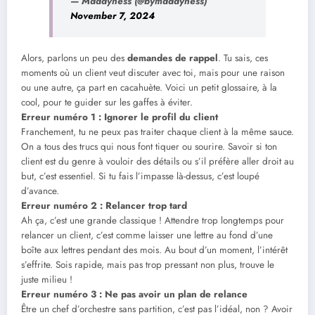
— Maddyness (@bymaddyness)
November 7, 2024
Alors, parlons un peu des
demandes de rappel
. Tu sais, ces
moments où un client veut discuter avec toi, mais pour une raison
ou une autre, ça part en cacahuète. Voici un petit glossaire, à la
cool, pour te guider sur les gaffes à éviter.
Erreur numéro 1 : Ignorer le profil du client
Franchement, tu ne peux pas traiter chaque client à la même sauce.
On a tous des trucs qui nous font tiquer ou sourire. Savoir si ton
client est du genre à vouloir des détails ou s’il préfère aller droit au
but, c’est essentiel. Si tu fais l’impasse là-dessus, c’est loupé
d’avance.
Erreur numéro 2 : Relancer trop tard
Ah ça, c’est une grande classique ! Attendre trop longtemps pour
relancer un client, c’est comme laisser une lettre au fond d’une
boîte aux lettres pendant des mois. Au bout d’un moment, l’intérêt
s’effrite. Sois rapide, mais pas trop pressant non plus, trouve le
juste milieu !
Erreur numéro 3 : Ne pas avoir un plan de relance
Être un chef d’orchestre sans partition, c’est pas l’idéal, non ? Avoir