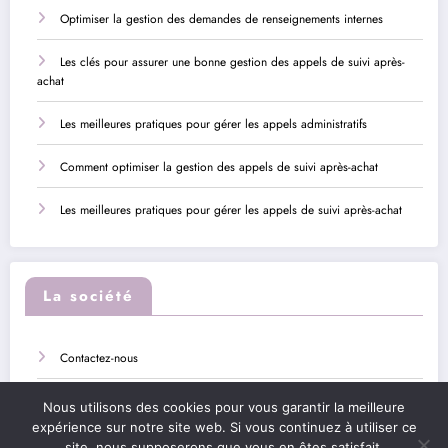
Optimiser la gestion des demandes de renseignements internes
Les clés pour assurer une bonne gestion des appels de suivi après-
achat
Les meilleures pratiques pour gérer les appels administratifs
Comment optimiser la gestion des appels de suivi après-achat
Les meilleures pratiques pour gérer les appels de suivi après-achat
La société
Contactez-nous
Sitemap
Nous utilisons des cookies pour vous garantir la meilleure
expérience sur notre site web. Si vous continuez à utiliser ce
Mentions légales
site, nous supposerons que vous en êtes satisfait.