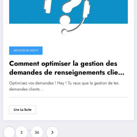
ASTUCES DE VENTE
Comment optimiser la gestion des
demandes de renseignements client
internes
Optimisez vos demandes ! Hey ! Tu veux que la gestion de tes
demandes clients…
Lire La Suite
Pagination
…
1
2
56